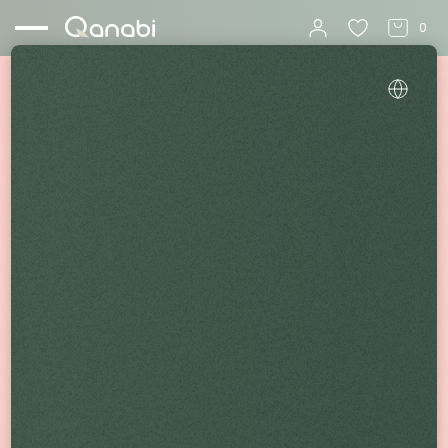
0
Startseite
CBD pedia
Die Evolution der CBD-Creme und ihre Auswirkungen auf
die CBD-Branche