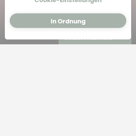
Cookie-Einstellungen
28/11/23
44 Lesedauer
In Ordnung
Inhaltsverzeichnis
Die Geschichte der CBD-Creme
und ihr Einfluss auf das CBD-
Geschäft
Egal ob CBD-Creme für die Haut, oder CBD-Creme
angereichert mit Magnesium gegen Muskelkater, die
CBD-Creme an sich ist ein echter Dauerbrenner in
allen Onlineshops und Drogerien. Menschen nutzen
die Creme für die unterschiedlichsten Beschwerden