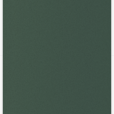
Vollspektrum CBD Öl 20% 2000mg
ANALYSE
Certificate of Analysis Qanabi 20% Full spectrum CBD
oil
Vollspektrum CBD Öl 15% 1500mg
ANALYSE
Certificate of Analysis Qanabi 15% Full spectrum CBD