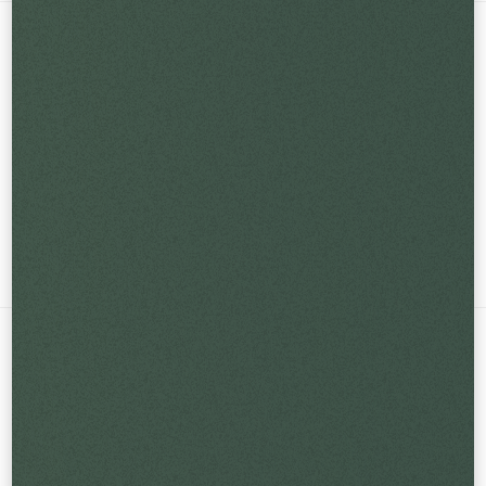
Breitspektrum CBD Öl 25% 2500mg
ANALYSE
Certificate of Analysis Qanabi 25% Broad spectrum
CBD oil
Breitspektrum CBD Öl 20% 2000mg