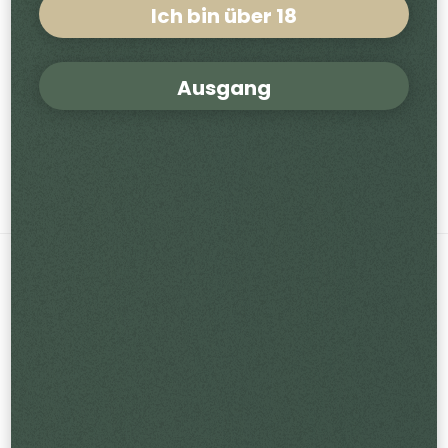
Ich bin über 18
Breitspektrum CBD Öl 10% 1000mg
Ausgang
ANALYSE
Certificate of Analysis Qanabi 10% Broad spectrum
CBD oil
Breitspektrum Öl 5% 500mg
ANALYSE
Certificate of Analysis Qanabi 5% Broad spectrum