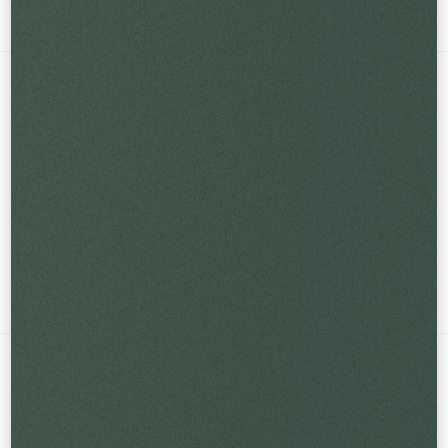
oil
Vollspektrum CBD Öl 10% 1000mg
ANALYSE
Certificate of Analysis Qanabi 10% Full spectrum CBD
oil
Vollspektrum Öl 5% 500mg