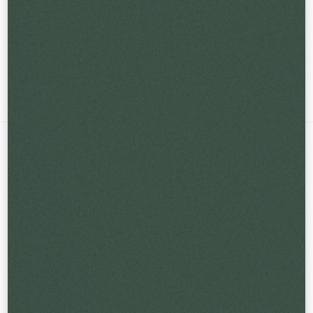
ANALYSE
Certificate of Analysis Qanabi Face Rescue Cream
CBD Körperrettungscreme 100ml
ANALYSE
Certificate of Analysis Qanabi Body Rescue Lotion