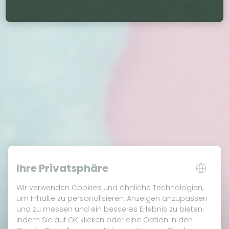
Ihre Privatsphäre
Wir verwenden Cookies und ähnliche Technologien,
um Inhalte zu personalisieren, Anzeigen anzupassen
und zu messen und ein besseres Erlebnis zu bieten.
Indem Sie auf OK klicken oder eine Option in den