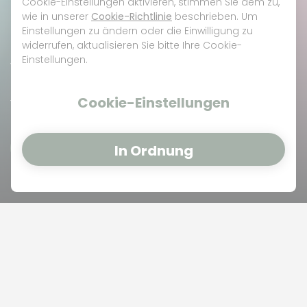
Cookie-Einstellungen aktivieren, stimmen Sie dem zu,
wie in unserer
Cookie-Richtlinie
beschrieben. Um
Einstellungen zu ändern oder die Einwilligung zu
CBD-Gummibärchen
widerrufen, aktualisieren Sie bitte Ihre Cookie-
vs. CBD-Tinkturen
Einstellungen.
Cookie-Einstellungen
15/01/24
27 Lesedauer
In Ordnung
CBD-Gummibärchen vs. CBD-
Tinkturen